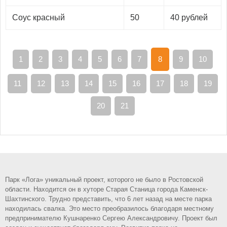
Соус красный
50
40 рублей
1
2
3
4
5
6
7
8
9
10
11
12
13
14
15
16
17
18
19
20
21
Парк «Лога» уникальный проект, которого не было в Ростовской
области. Находится он в хуторе Старая Станица города Каменск-
Шахтинского. Трудно представить, что 6 лет назад на месте парка
находилась свалка. Это место преобразилось благодаря местному
предпринимателю Кушнаренко Сергею Александровичу. Проект был